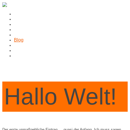
Home
Wir
Wer
Was
Infothek
Blog
Kontakt
Impressum
Datenschutz
Hallo Welt!
Der erste unmaßgebliche Eintrag … quasi der Anfang. Ich muss sagen,