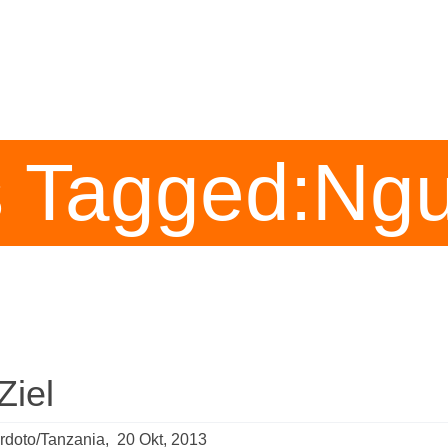
Home
Wir
Wer
Was
Infot
s Tagged:Ngu
Ziel
rdoto/Tanzania
,
20 Okt, 2013